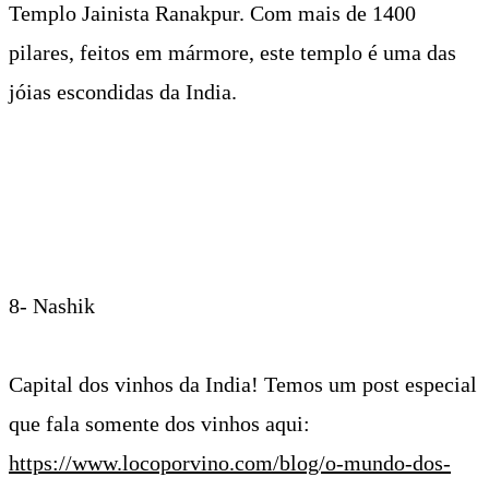
6- Jaipur
Passeio de elefante no Amber Fort. Não precisa ter
medo, o passeio é mais agradável do que camelo ou
cavalo.
Eleday. Uma manhã em um santuário de elefantes,