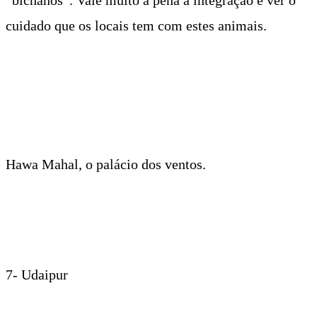
Quem quiser conferir o tram luxuoso, este é o link:
https://www.thedeccanodyssey.com/
5- Agra
Taj Mahal. Este lugar é tudo que você já deve ter
escutado e um pouco mais. Levou 22 anos e 20 mil
homens para construí-lo, com puro mármore, que
ficava a 200 milhas de distância e foi transportado
por 1000 elefantes. É uma das maravilhas do mundo.