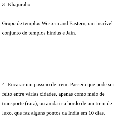
experiências espirituais, uma passeio pelo Ganges
revela diferentes rituais onde você passa por corpos
que estão a caminho das cremações que acontecem
na margem do rio. Varanasi foi o local mais
complicado em termos de higiene. Muitos macacos,
vacas e cachorro pelas ruas, você caminha desviando
das fezes dos animais. Em compensação, foi uma
das experiências mais marcantes em termos
culturais.
3- Khajuraho
Grupo de templos Western and Eastern, um incrível
conjunto de templos hindus e Jain.