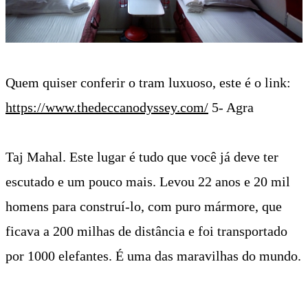
4- Encarar um passeio de trem. Passeio que pode ser
feito entre várias cidades, apenas como meio de
transporte (raiz), ou ainda ir a bordo de um trem de
luxo, que faz alguns pontos da India em 10 dias.
Estes trens possuem academia, restaurantes e opções
bem parecidas com um cruzeiro. Nós fomos com o
povão e a experiência é única!