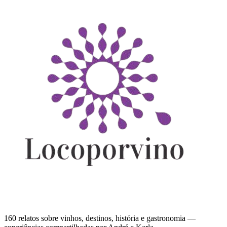
160 relatos sobre vinhos, destinos, história e gastronomia —